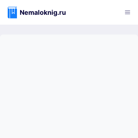
Перейти
к
Nemaloknig.ru
содержимому