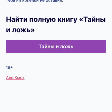
тебе ни копейки не оставил.
Найти полную книгу «Тайны
и ложь»
Тайны и ложь
18+
Метки
Аля Кьют
записи: