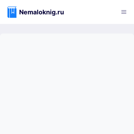
Перейти
к
Nemaloknig.ru
содержимому