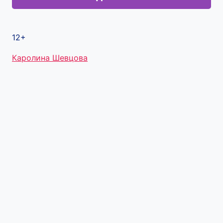
12+
Метки
Каролина Шевцова
записи: