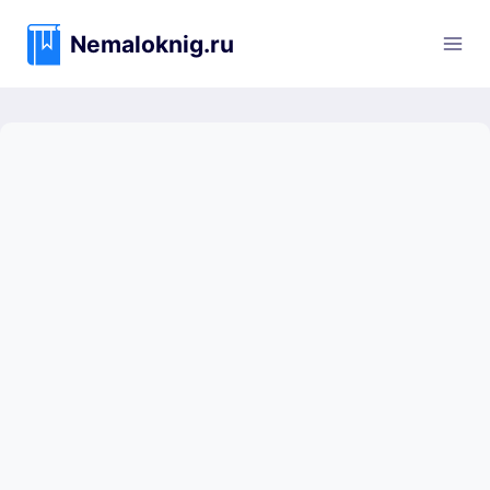
Перейти
к
Nemaloknig.ru
содержимому