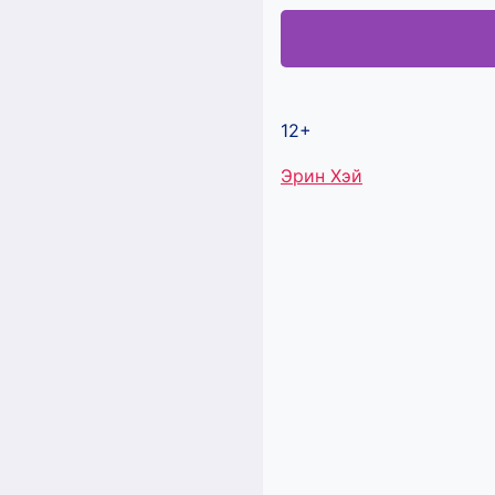
12+
Метки
Эрин Хэй
записи: