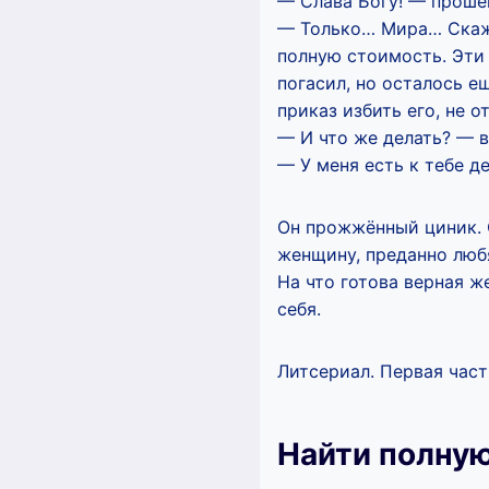
— Слава Богу! — прошеп
— Только… Мира… Скажу 
полную стоимость. Эти 
погасил, но осталось е
приказ избить его, не о
— И что же делать? — в
— У меня есть к тебе д
Он прожжённый циник. О
женщину, преданно люб
На что готова верная ж
себя.
Литсериал. Первая част
Найти полну