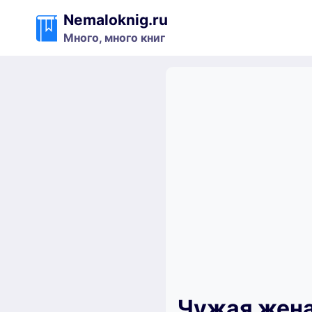
Перейти
Nemaloknig.ru
к
Много, много книг
содержимому
Чужая жена