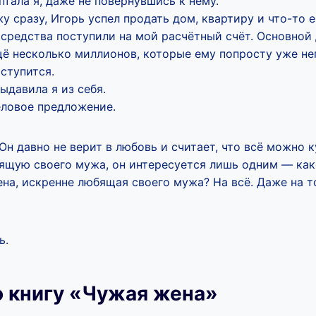
тала я, даже не повернувшись к нему.
сразу, Игорь успел продать дом, квартиру и что-то ещ
средства поступили на мой расчётный счёт. Основной 
щё несколько миллионов, которые ему попросту уже негд
тступится.
ыдавила я из себя.
еловое предложение.
н давно не верит в любовь и считает, что всё можно к
ящую своего мужа, он интересуется лишь одним — како
ена, искренне любящая своего мужа? На всё. Даже на т
ь.
ю книгу «Чужая жена»