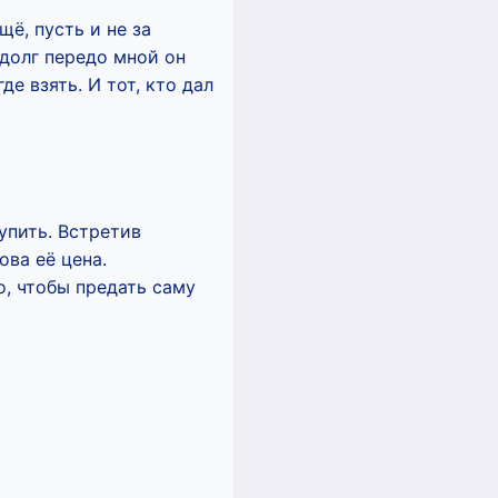
ё, пусть и не за
долг передо мной он
е взять. И тот, кто дал
упить. Встретив
ва её цена.
о, чтобы предать саму