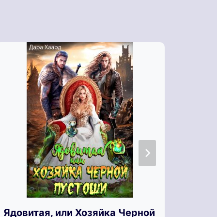
Ядовитая, или Хозяйка Черной
Я ух