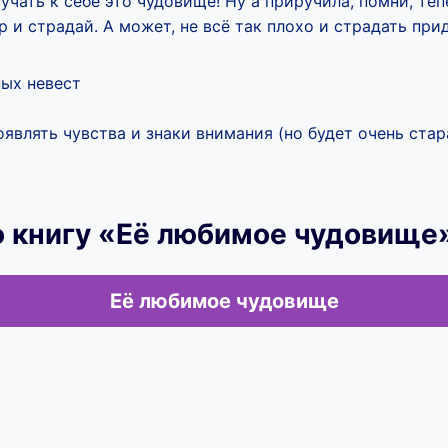
чать к себе это чудовище! Ну а приручила, помни, тепе
 и страдай. А может, не всё так плохо и страдать при
ых невест
являть чувства и знаки внимания (но будет очень стар
ю книгу «Её любимое чудовище
Её любимое чудовище