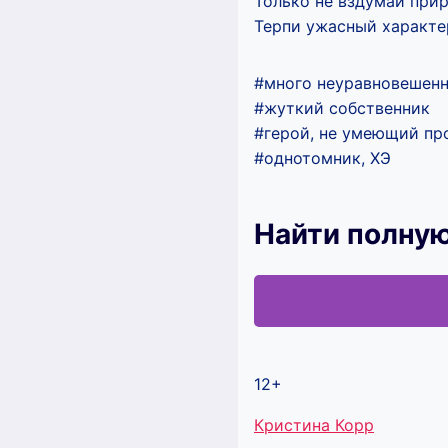
Только не вздумай приру
Терпи ужасный характер
#много неуравновешенн
#жуткий собственник
#герой, не умеющий про
#однотомник, ХЭ
Найти полну
12+
Метки
Кристина Корр