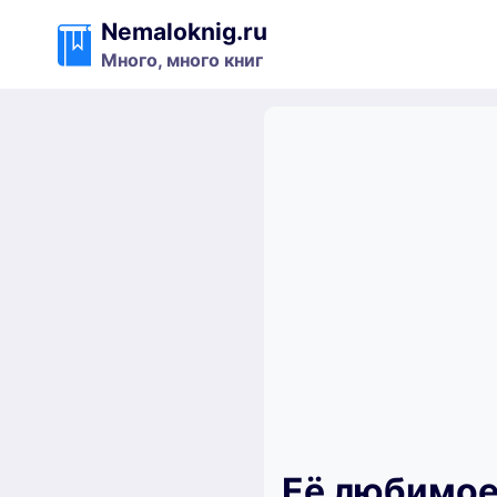
Перейти
Nemaloknig.ru
к
Много, много книг
содержимому
Её любимое