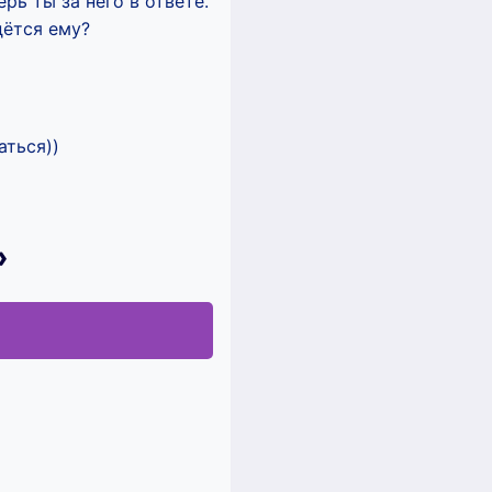
рь ты за него в ответе.
дётся ему?
аться))
»