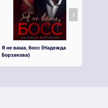
Я не
Я не ваша, босс (Надежда
Лето
Борзакова)