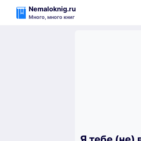
Перейти
Nemaloknig.ru
к
Много, много книг
содержимому
Я тебе (не)