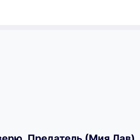
 верю. Предатель (Мия Лав)