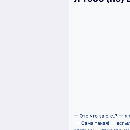
— Это что за с-с..? — я
— Сама такая! — вспыл