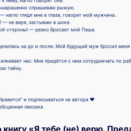
к нему, нагло говорит она.
 ошарашенно спрашиваю рыжую.
 нагло глядя мне в глаза, говорит мой мужчина.
 — не веря, застываю в шоке.
ой стороны! — резко бросает мой Паша.
елилась на до и после. Мой будущий муж бросил меня 
алкивает нас. Мне придётся с ним сотрудничать по раб
ою тайну.
равится" и подписываться на автора ‍❤️‍
обсценная лексика
 книгу «Я тебе (не) верю. Пред