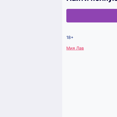
18+
Метки
Мия Лав
записи: