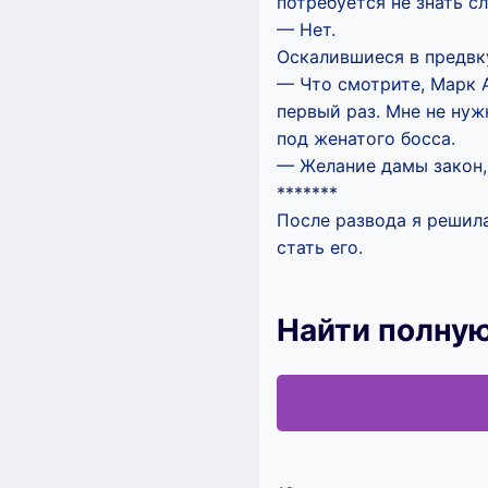
потребуется не знать сл
— Нет.
Оскалившиеся в предвку
— Что смотрите, Марк А
первый раз. Мне не нуж
под женатого босса.
— Желание дамы закон, 
*******
После развода я решил
стать его.
Найти полную