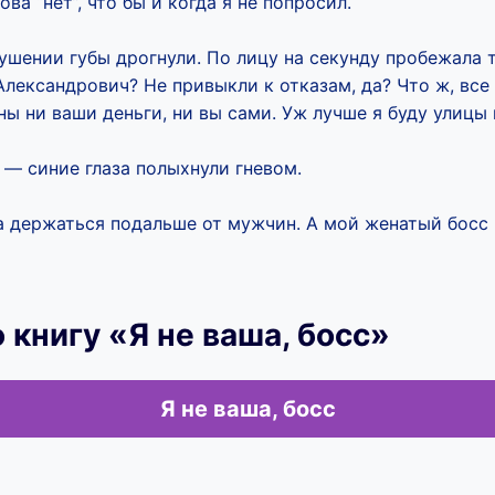
ова “нет”, что бы и когда я не попросил.
шении губы дрогнули. По лицу на секунду пробежала 
лександрович? Не привыкли к отказам, да? Что ж, все 
ны ни ваши деньги, ни вы сами. Уж лучше я буду улицы 
— синие глаза полыхнули гневом.
а держаться подальше от мужчин. А мой женатый босс 
 книгу «Я не ваша, босс»
Я не ваша, босс