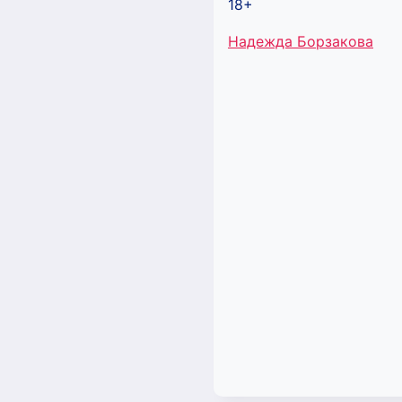
18+
Метки
Надежда Борзакова
записи: