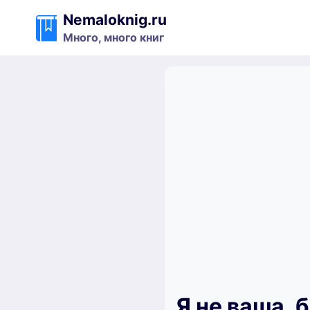
Перейти
Nemaloknig.ru
к
Много, много книг
содержимому
Я не ваша, 