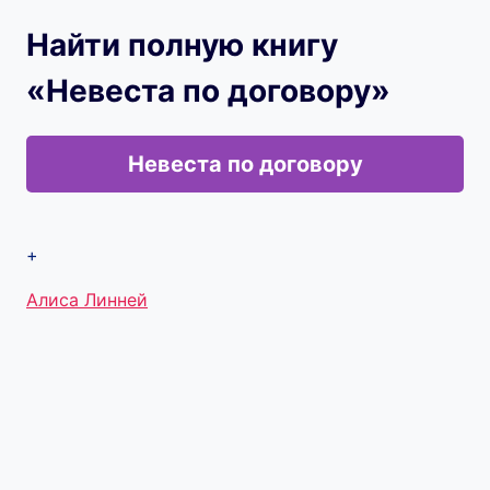
Найти полную книгу
«Невеста по договору»
Невеста по договору
+
Метки
Алиса Линней
записи: