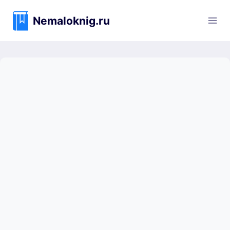
Перейти
к
Nemaloknig.ru
содержимому