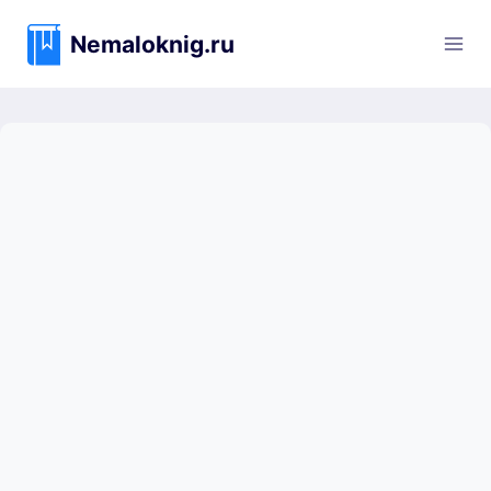
Перейти
к
Nemaloknig.ru
содержимому