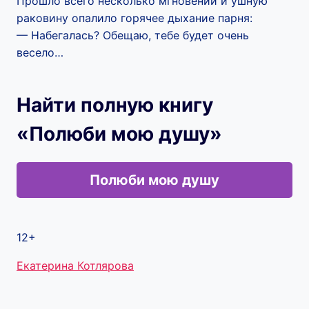
Прошло всего несколько мгновений и ушную
раковину опалило горячее дыхание парня:
— Набегалась? Обещаю, тебе будет очень
весело…
Найти полную книгу
«Полюби мою душу»
Полюби мою душу
12+
Метки
Екатерина Котлярова
записи: