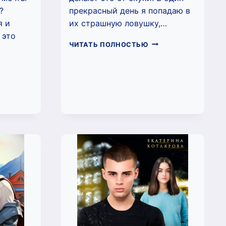
?
прекрасный день я попадаю в
я и
их страшную ловушку,…
 это
БУДУ
ЧИТАТЬ ПОЛНОСТЬЮ
НЕНАВИДЕТЬ
(ИОЛАНТА
СТОКИЙ
ПАЛЛА)
Й
РИАН
ИС)