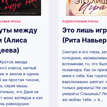
КОВАЯ ПРОЗА
ПОДРОСТКОВАЯ ПРОЗА
уты между
Это лишь иг
 (Алиса
(Рита Навьер
еева)
Смотрю в его глаза, зе
холодные, насмешливы
Кротов звезда
вспоминаю то, что был
ого класса, наглый
позавчера. Как он при
ик и заноза в одном
меня к себе. Как горяч
Я же простая тихоня,
взволнованно шептал: 
а, серая мышь.
только держись! Не с
тельно, что Даня не
умирать! Слышишь? Лен
т моих взглядов и изо
же люблю тебя…» А…
ень равнодушно