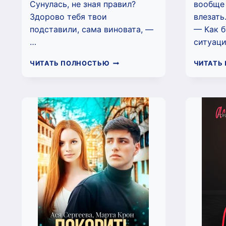
Сунулась, не зная правил?
вообще 
Здорово тебя твои
влезать
подставили, сама виновата, —
— Как б
…
ситуац
ДЛЯ
ЧИТАТЬ ПОЛНОСТЬЮ
ЧИТАТЬ
ПЛОХИША
ОНА
—
ИСКЛЮЧЕНИЕ
(ЯНА
ПОЛУНИНА)