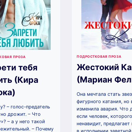
ПОДРОСТКОВАЯ ПРОЗА
КОВАЯ ПРОЗА
Жестокий Ка
ети тебя
(Мариан Фел
ить (Кира
ока)
Она мечтала стать зве
фигурного катания, но 
у? – голос-предатель
изменила авария. Что д
но дрожит. – Что
если человек, которого
»? – а у него такой
ненавидит, предлагает
ежительный. – Почему
в исполнении заветной