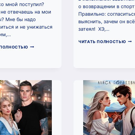
со мной поступил?
о возвращении в спорт
не отвечаешь на мои
Правильно: согласитьс
? Мне бы надо
выяснить, зачем он всё
иться и не унижаться
затеял! ХЭ,…
им,…
ЖЕ
ЧИТАТЬ ПОЛНОСТЬЮ
ЗАПРЕТИ
КА
 ПОЛНОСТЬЮ
ТЕБЯ
(МА
ЛЮБИТЬ
ФЕЛ
(КИРА
СОРОКА)