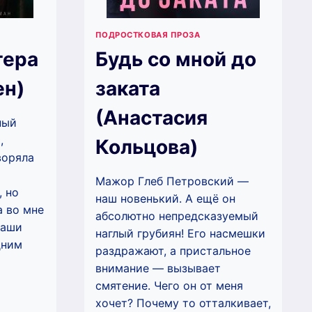
ПОДРОСТКОВАЯ ПРОЗА
тера
Будь со мной до
ен)
заката
(Анастасия
ный
,
Кольцова)
воряла
Мажор Глеб Петровский —
, но
наш новенький. А ещё он
а во мне
абсолютно непредсказуемый
Наши
наглый грубиян! Его насмешки
дним
раздражают, а пристальное
внимание — вызывает
смятение. Чего он от меня
ФЕКТ
хочет? Почему то отталкивает,
СТЕРА