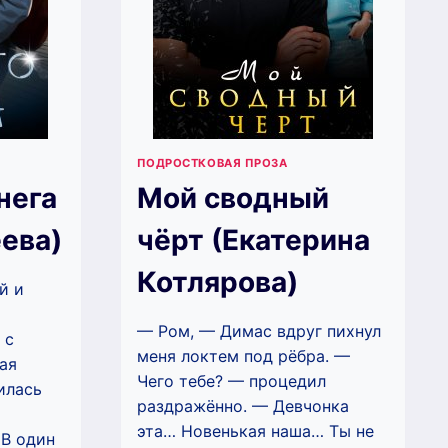
ПОДРОСТКОВАЯ ПРОЗА
нега
Мой сводный
ева)
чёрт (Екатерина
Котлярова)
й и
— Ром, — Димас вдруг пихнул
 с
меня локтем под рёбра. —
ая
Чего тебе? — процедил
илась
раздражённо. — Девчонка
эта… Новенькая наша… Ты не
 В один