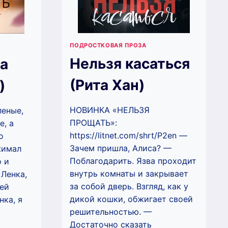
ПОДРОСТКОВАЯ ПРОЗА
Нельзя касаться
ра
(Рита Хан)
)
НОВИНКА «НЕЛЬЗЯ
леные,
ПРОЩАТЬ»:
е, а
https://litnet.com/shrt/P2en —
о
Зачем пришла, Алиса? —
жимал
Поблагодарить. Язва проходит
о и
внутрь комнаты и закрывает
«Ленка,
за собой дверь. Взгляд, как у
мей
дикой кошки, обжигает своей
ка, я
решительностью. —
Достаточно сказать