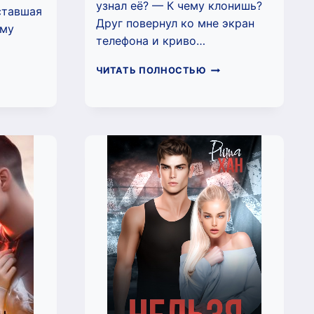
узнал её? — К чему клонишь?
ставшая
Друг повернул ко мне экран
ему
телефона и криво…
МОЙ
ЧИТАТЬ ПОЛНОСТЬЮ
СВОДНЫЙ
ВОГО
ЧЁРТ
ГА
(ЕКАТЕРИНА
ИСА
КОТЛЯРОВА)
ДЕЕВА)