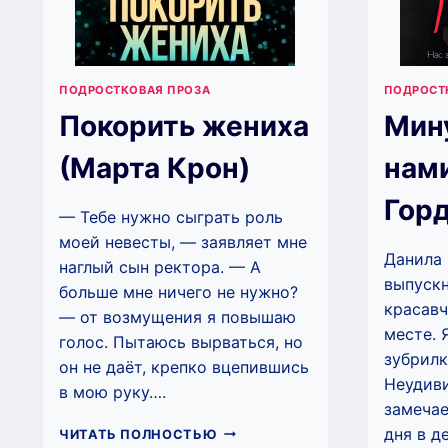
ПОДРОСТКОВАЯ ПРОЗА
ПОДРОСТ
Покорить жениха
Мин
(Марта Крон)
нами
Горд
— Тебе нужно сыграть роль
моей невесты, — заявляет мне
Данила 
наглый сын ректора. — А
выпускн
больше мне ничего не нужно?
красавч
— от возмущения я повышаю
месте. 
голос. Пытаюсь вырваться, но
зубрилк
он не даёт, крепко вцепившись
Неудиви
в мою руку….
замечае
ПОКОРИТЬ
дня в д
ЧИТАТЬ ПОЛНОСТЬЮ