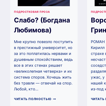
ПОДРОСТКОВАЯ ПРОЗА
ПОДРОСТ
Слабо? (Богдана
Вор
Любимова)
Грин
Мне крупно повезло поступить
РОМАН 
в престижный университет, но
Кирилл 
за это поплатилась нервами и
страхе 
душевным спокойствием, ведь
несчаст
все в этих стенах решает
соседст
«великолепная четверка» и их
разделя
система споров. Хочешь жить
ужас, у
без травли — отвечай на спор.
нашей 
Любой, кто…
из-под 
СЛАБО?
ЧИТАТЬ ПОЛНОСТЬЮ
ЧИТАТЬ
(БОГДАНА