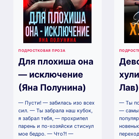
ПОДРОСТКОВАЯ ПРОЗА
ПОДРОСТ
Для плохиша она
Дев
— исключение
хули
(Яна Полунина)
Лав)
— Пусти! — забилась изо всех
— Ты по
сил. — Ты забрала наш кубок,
— самы
я забрал тебя, — прохрипел
популяр
парень и по-хозяйски стиснул
новеньк
мое бедро. — Что?! —
переход