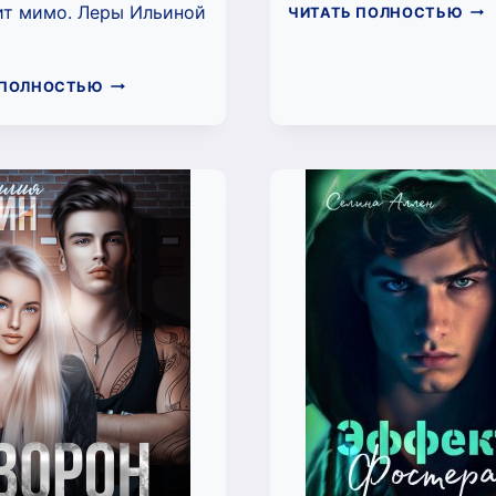
ЭТ
ит мимо. Леры Ильиной
ЧИТАТЬ ПОЛНОСТЬЮ
ЛИ
ИГР
(РИ
МИНУТЫ
 ПОЛНОСТЬЮ
НАВ
МЕЖДУ
НАМИ
(АЛИСА
ГОРДЕЕВА)