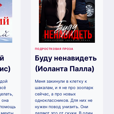
ПОДРОСТКОВАЯ ПРОЗА
й
Буду ненавидеть
ис)
(Иоланта Палла)
здой
Меня закинули в клетку к
всё
шакалам, и я не про зоопарк
елать,
сейчас, а про новых
 она
одноклассников. Для них не
 помощь
нужен повод унизить. Они
 мечты
делают это от скуки. В один