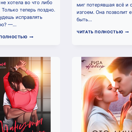
не хотела во что либо
миг потерявшая всё и 
. Только теперь поздно.
изгоем. Она позволит 
удешь исправлять
быть…
ию? —…
ДО
ЧИТАТЬ ПОЛНОСТЬЮ
ДЕВОЧКА
ПЕР
 ПОЛНОСТЬЮ
ХУЛИГАНА
СНЕ
(ТАСЯ
(АЛ
ЛАВ)
ГОР