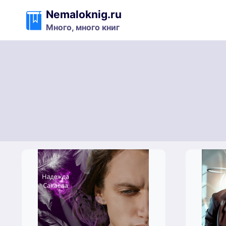
Перейти
Nemaloknig.ru
к
Много, много книг
содержимому