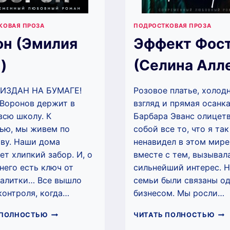
КОВАЯ ПРОЗА
ПОДРОСТКОВАЯ ПРОЗА
он (Эмилия
Эффект Фос
)
(Селина Алл
ИЗДАН НА БУМАГЕ!
Розовое платье, холод
Воронов держит в
взгляд и прямая осанка
всю школу. К
Барбара Эванс олицет
ью, мы живем по
собой все то, что я так
ву. Наши дома
ненавидел в этом мире
ет хлипкий забор. И, о
вместе с тем, вызывал
 него есть ключ от
сильнейший интерес. 
калитки… Все вышло
семьи были связаны о
контроля, когда…
бизнесом. Мы росли…
ВОРОН
ЭФ
 ПОЛНОСТЬЮ
ЧИТАТЬ ПОЛНОСТЬЮ
(ЭМИЛИЯ
ФО