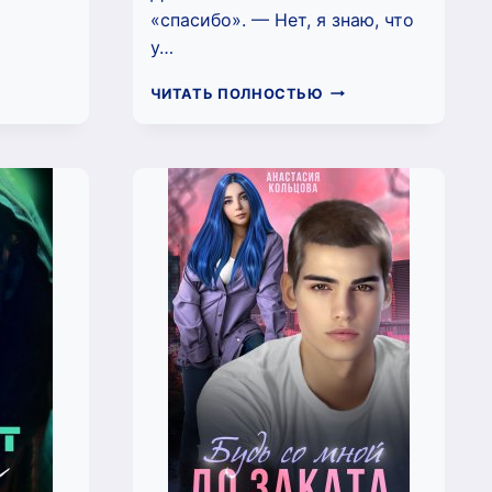
О
«спасибо». — Нет, я знаю, что
ШЬ
у…
А
ТА
НЕЛЬЗЯ
ЧИТАТЬ ПОЛНОСТЬЮ
ЬЕР)
КАСАТЬСЯ
(РИТА
ХАН)