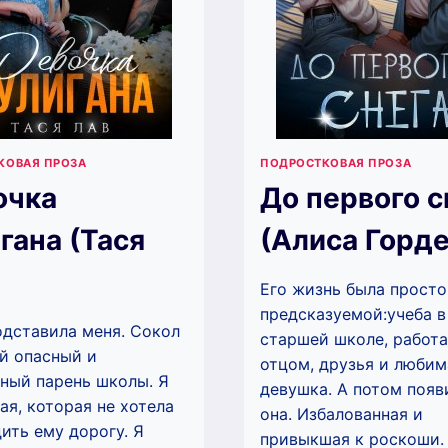
КОВАЯ ПРОЗА
ПОДРОСТКОВАЯ ПРОЗА
очка
До первого с
гана (Тася
(Алиса Горде
Его жизнь была просто
предсказуемой:учеба в
дставила меня. Сокол
старшей школе, работа
й опасный и
отцом, друзья и любим
ный парень школы. Я
девушка. А потом появ
ая, которая не хотела
она. Избалованная и
ить ему дорогу. Я
привыкшая к роскоши.