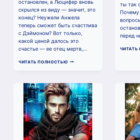
остановлен, а Люцифер вновь
ты так 
скрылся из виду — значит, это
Почему 
конец? Неужели Анжела
вопросы
теперь сможет быть счастлива
останов
с Дэймоном? Вот только,
перед н
какой ценой далось это
счастье — ее отец мертв,…
ЧИТАТЬ
ЦВЕТ
ЧИТАТЬ ПОЛНОСТЬЮ
КРЫЛЬЕВ.
СЕРЫЙ.
(НАДЕЖДА
САКАЕВА)