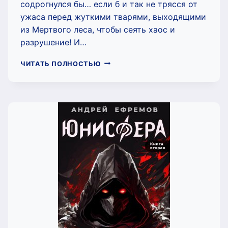
содрогнулся бы… если б и так не трясся от
ужаса перед жуткими тварями, выходящими
из Мертвого леса, чтобы сеять хаос и
разрушение! И…
ДОЛГ
ЧИТАТЬ ПОЛНОСТЬЮ
ВЕДЬМЫ
(ИЛОНА
ВОЛЫНСКАЯ,
КИРИЛЛ
КАЩЕЕВ)