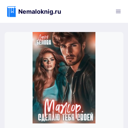
Перейти
к
Nemaloknig.ru
содержимому