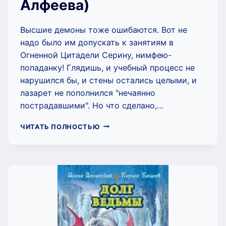
Алфеева)
Высшие демоны тоже ошибаются. Вот не
надо было им допускать к занятиям в
Огненной Цитадели Серину, нимфею-
попаданку! Глядишь, и учебный процесс не
нарушился бы, и стены остались целыми, и
лазарет не пополнился "нечаянно
пострадавшими". Но что сделано,…
АККАД
ЧИТАТЬ ПОЛНОСТЬЮ
ДЭМ
И
Я.
АДЕПТКА
ХАОСА
—
2Ч
(ЛИНА
АЛФЕЕВА)