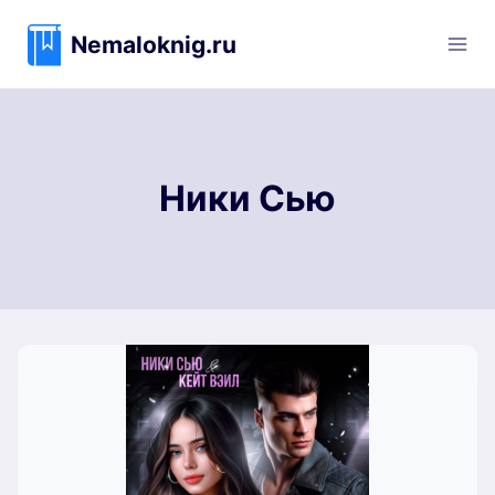
Перейти
к
Nemaloknig.ru
содержимому
Ники Сью