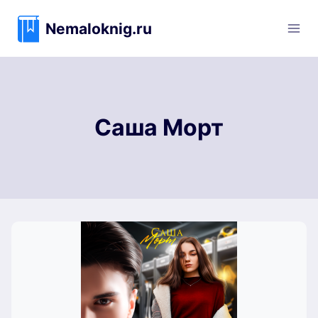
Перейти
к
Nemaloknig.ru
содержимому
Саша Морт