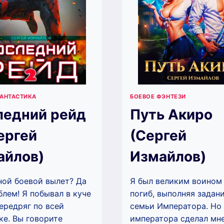
ФАНТАСТИКА
БОЕВОЕ ФЭНТЕЗИ
ледний рейд
Путь Акиро
ергей
(Сергей
айлов)
Измайлов)
ой боевой вылет? Да
Я был великим воином 
блем! Я побывал в куче
погиб, выполняя задан
ередряг по всей
семьи Императора. Но
ке. Вы говорите
императора сделал мн