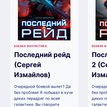
БОЕВАЯ ФАНТАСТИКА
БОЕВАЯ 
Последний рейд
Пос
(Сергей
2 (С
Измайлов)
Изм
Очередной боевой вылет? Да
Очередн
без проблем! Я побывал в куче
без про
диких передряг по всей
диких п
галактике. Вы говорите
галакти