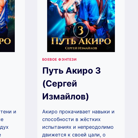
БОЕВОЕ ФЭНТЕЗИ
Путь Акиро 3
(Сергей
Измайлов)
тени и
Акиро прокачивает навыки и
ие
способности в жёстких
 дух
испытаниях и непреодолимо
е
движется к своей цали, о