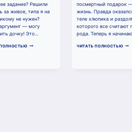
ее задание? Решили
посмертный подарок 
ь за живое, типа я на
жизнь. Правда оказался
икому не нужен?
теле хлюпика и раздол
аргумент — могу
которого все считают
ить дочку! Это…
рода. Теперь я начина
ПОСЛЕДНИЙ
ПУ
 ПОЛНОСТЬЮ
ЧИТАТЬ ПОЛНОСТЬЮ
РЕЙД
АКИ
2
(СЕ
(СЕРГЕЙ
ИЗМ
ИЗМАЙЛОВ)