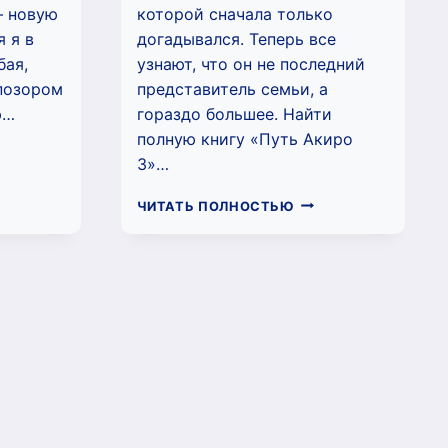
— новую
которой сначала только
 я в
догадывался. Теперь все
бая,
узнают, что он не последний
 позором
представитель семьи, а
ю…
гораздо большее. Найти
полную книгу «Путь Акиро
ТЬ
3»…
РО
РГЕЙ
ПУТЬ
ЧИТАТЬ ПОЛНОСТЬЮ
АЙЛОВ)
АКИРО
3
(СЕРГЕЙ
ИЗМАЙЛОВ)