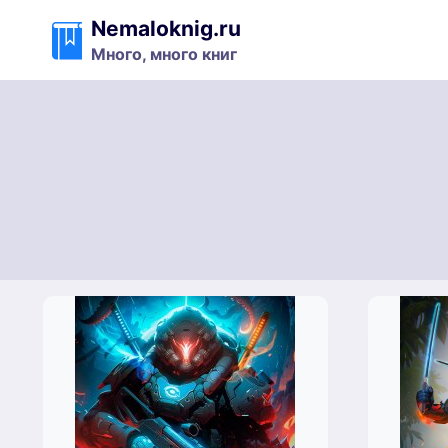
Перейти
Nemaloknig.ru
к
Много, много книг
содержимому