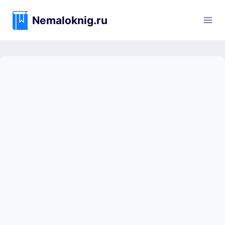
Перейти
к
Nemaloknig.ru
содержимому