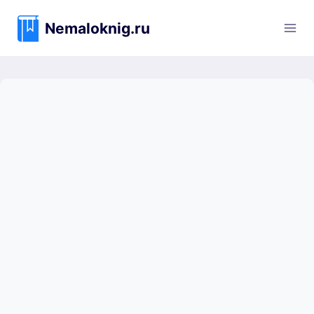
Перейти
к
Nemaloknig.ru
содержимому