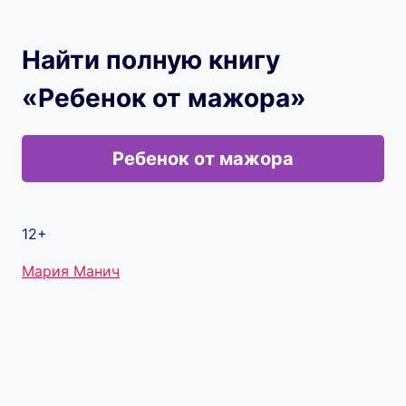
Найти полную книгу
«Ребенок от мажора»
Ребенок от мажора
12+
Метки
Мария Манич
записи: