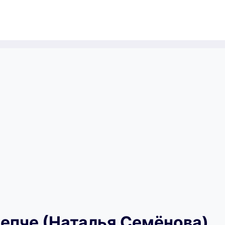
епче (Наталья Семёнова)