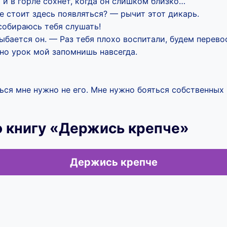
и в горле сохнет, когда он слишком близко…
не стоит здесь появляться? — рычит этот дикарь.
 собираюсь тебя слушать!
бается он. — Раз тебя плохо воспитали, будем перево
но урок мой запомнишь навсегда.
ться мне нужно не его. Мне нужно бояться собственных
ю книгу «Держись крепче»
Держись крепче