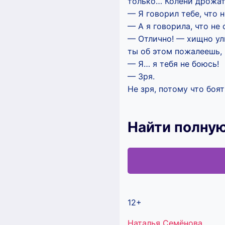
только… Колени дрожат 
— Я говорил тебе, что 
— А я говорила, что не
— Отлично! — хищно улы
ты об этом пожалеешь, 
— Я… я тебя не боюсь!
— Зря.
Не зря, потому что боя
Найти полну
12+
Метки
Наталья Семёнова