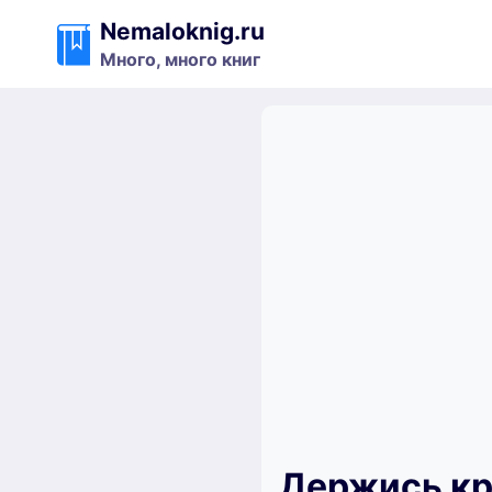
Перейти
Nemaloknig.ru
к
Много, много книг
содержимому
Держись кр