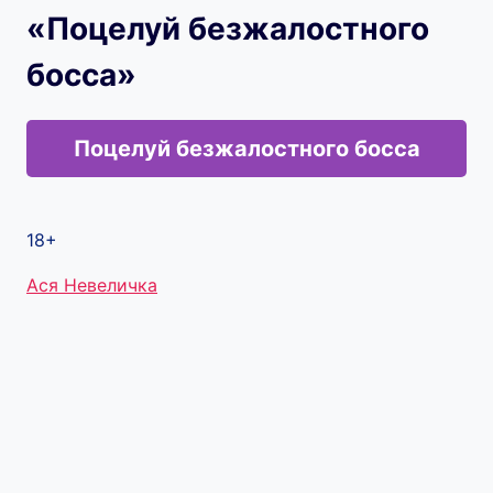
«Поцелуй безжалостного
босса»
Поцелуй безжалостного босса
18+
Метки
Ася Невеличка
записи: