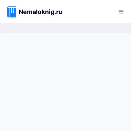
Перейти
к
Nemaloknig.ru
содержимому