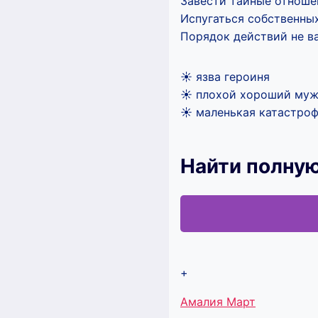
Завести тайные отношен
Испугаться собственных
Порядок действий не в
☀ язва героиня
☀ плохой хороший му
☀ маленькая катастро
Найти полную
+
Метки
Амалия Март