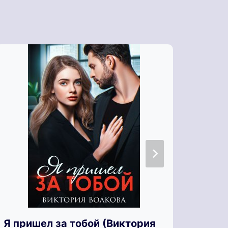
Я пришел за тобой (Виктория
Я не