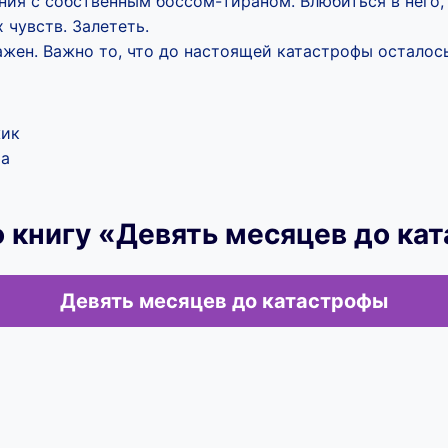
ия с собственным боссом-тираном. Влюбиться в него, 
 чувств. Залететь.
ажен. Важно то, что до настоящей катастрофы осталос
жик
фа
 книгу «Девять месяцев до ка
Девять месяцев до катастрофы