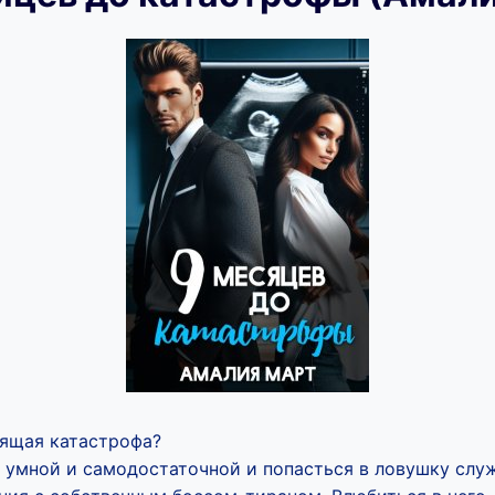
оящая катастрофа?
я умной и самодостаточной и попасться в ловушку слу