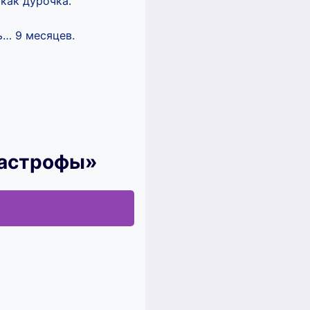
как дурочка.
ь… 9 месяцев.
тастрофы»