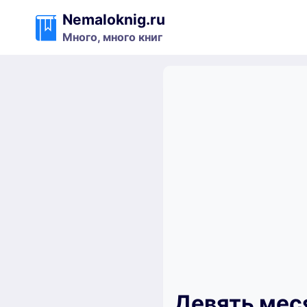
Перейти
Nemaloknig.ru
к
Много, много книг
содержимому
Девять мес