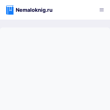
Перейти
к
Nemaloknig.ru
содержимому